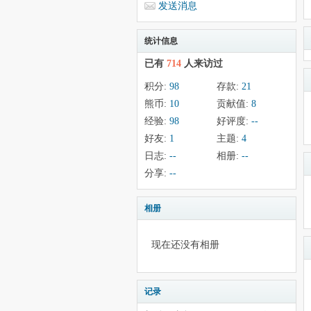
发送消息
统计信息
已有
714
人来访过
积分:
98
存款:
21
熊币:
10
贡献值:
8
经验:
98
好评度:
--
好友:
1
主题:
4
日志:
--
相册:
--
分享:
--
相册
现在还没有相册
记录