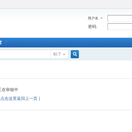
用户名
密码
窝
帖子
搜
索
正在审核中
[ 点击这里返回上一页 ]