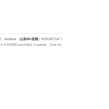
屋
|
Archiver
|
山东001在线
(
ICP11027147
)
in 0.013500 second(s), 4 queries , Gzip On.