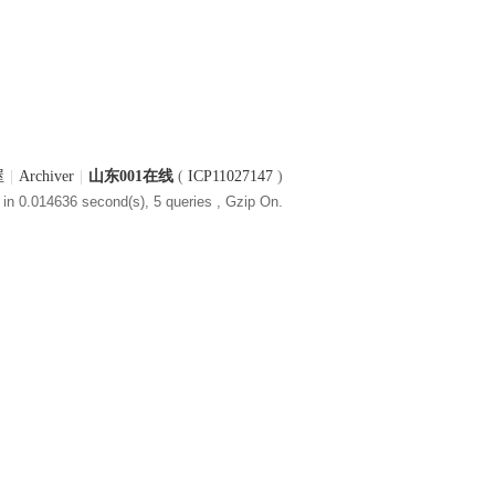
屋
|
Archiver
|
山东001在线
(
ICP11027147
)
in 0.014636 second(s), 5 queries , Gzip On.