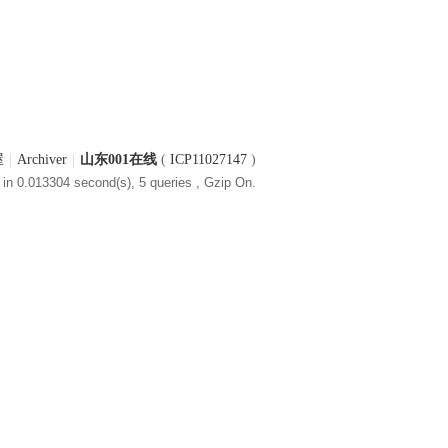
屋
|
Archiver
|
山东001在线
(
ICP11027147
)
in 0.013304 second(s), 5 queries , Gzip On.