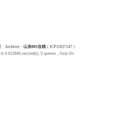
屋
|
Archiver
|
山东001在线
(
ICP11027147
)
in 0.012846 second(s), 5 queries , Gzip On.