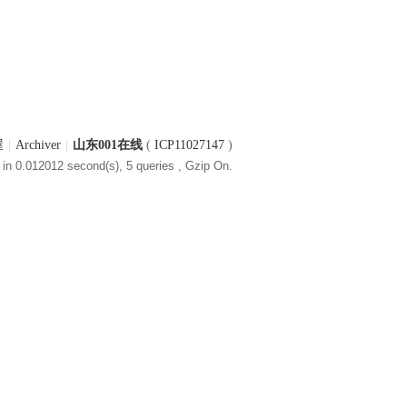
屋
|
Archiver
|
山东001在线
(
ICP11027147
)
in 0.012012 second(s), 5 queries , Gzip On.