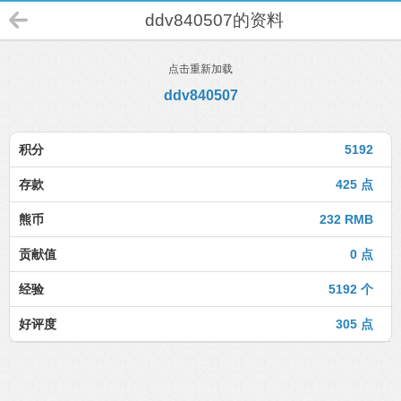
ddv840507的资料
点击重新加载
ddv840507
积分
5192
存款
425 点
熊币
232 RMB
贡献值
0 点
经验
5192 个
好评度
305 点