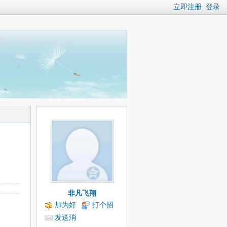
立即注册
登录
非凡飞翔
加为好
打个招
友
呼
发送消