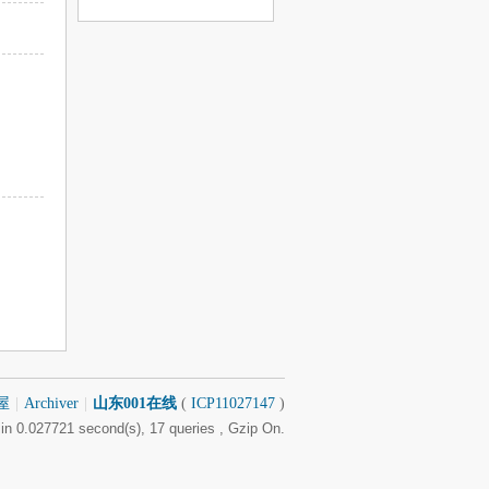
息
屋
|
Archiver
|
山东001在线
(
ICP11027147
)
in 0.027721 second(s), 17 queries , Gzip On.