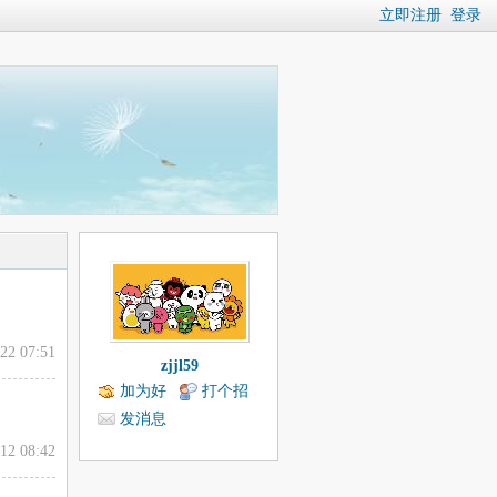
立即注册
登录
22 07:51
zjjl59
加为好
打个招
友
呼
发消息
12 08:42