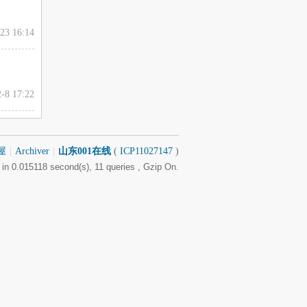
23 16:14
-8 17:22
屋
|
Archiver
|
山东001在线
(
ICP11027147
)
in 0.015118 second(s), 11 queries , Gzip On.