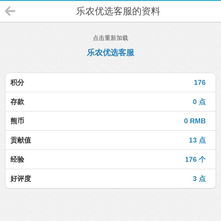
乐农优选客服的资料
点击重新加载
乐农优选客服
积分
176
存款
0 点
熊币
0 RMB
贡献值
13 点
经验
176 个
好评度
3 点