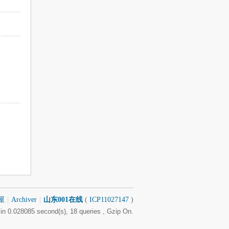
屋
|
Archiver
|
山东001在线
(
ICP11027147
)
in 0.028085 second(s), 18 queries , Gzip On.