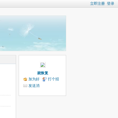
立即注册
登录
就恢复
加为好
打个招
友
呼
发送消
息