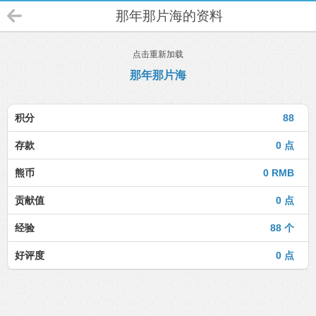
那年那片海的资料
点击重新加载
那年那片海
积分
88
存款
0 点
熊币
0 RMB
贡献值
0 点
经验
88 个
好评度
0 点