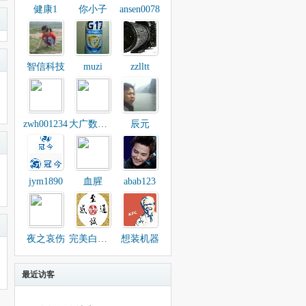
健康1
你小子
ansen0078
智信科技
muzi
zzlltt
zwh001234
大广数码城
辰元
jym1890
血腥
abab123
夜之哀伤
完美白骨精
想装机器
最近访客