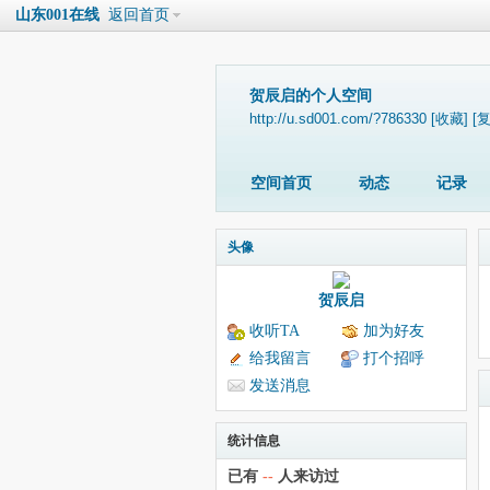
山东001在线
返回首页
贺辰启的个人空间
http://u.sd001.com/?786330
[收藏]
[
空间首页
动态
记录
头像
贺辰启
收听TA
加为好友
给我留言
打个招呼
发送消息
统计信息
已有
--
人来访过