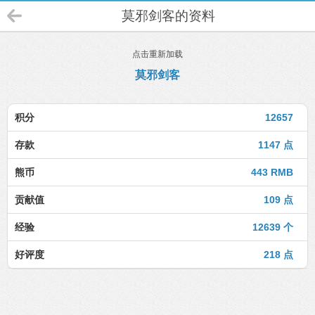
莫邪剑客的资料
点击重新加载
莫邪剑客
积分
12657
存款
1147 点
熊币
443 RMB
贡献值
109 点
经验
12639 个
好评度
218 点