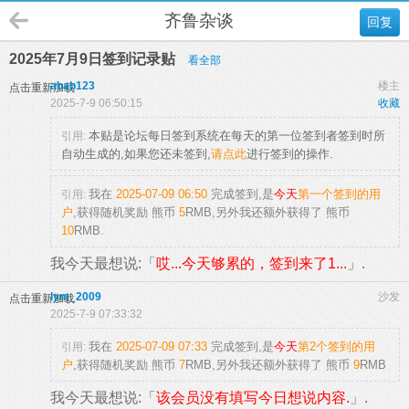
齐鲁杂谈
回复
2025年7月9日签到记录贴
看全部
abab123
楼主
点击重新加载
2025-7-9 06:50:15
收藏
本贴是论坛每日签到系统在每天的第一位签到者签到时所
引用:
自动生成的,如果您还未签到,
请点此
进行签到的操作.
我在
2025-07-09 06:50
完成签到,是
今天
第一个签到的用
引用:
户
,获得随机奖励
熊币
5
RMB
,另外我还额外获得了
熊币
10
RMB.
我今天最想说:「
哎...今天够累的，签到来了1...
」.
lym_2009
沙发
点击重新加载
2025-7-9 07:33:32
我在
2025-07-09 07:33
完成签到,是
今天
第2个签到的用
引用:
户
,获得随机奖励
熊币
7
RMB
,另外我还额外获得了
熊币
9
RMB
我今天最想说:「
该会员没有填写今日想说内容.
」.