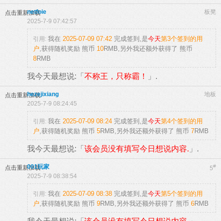
netfoie
板凳
点击重新加载
2025-7-9 07:42:57
我在
2025-07-09 07:42
完成签到,是
今天
第3个签到的用
引用:
户
,获得随机奖励
熊币
10
RMB
,另外我还额外获得了
熊币
8
RMB
我今天最想说:「
不称王，只称霸！
」.
hezejixiang
地板
点击重新加载
2025-7-9 08:24:45
我在
2025-07-09 08:24
完成签到,是
今天
第4个签到的用
引用:
户
,获得随机奖励
熊币
5
RMB
,另外我还额外获得了
熊币
7
RMB
我今天最想说:「
该会员没有填写今日想说内容.
」.
001玩家
#
点击重新加载
5
2025-7-9 08:38:54
我在
2025-07-09 08:38
完成签到,是
今天
第5个签到的用
引用:
户
,获得随机奖励
熊币
9
RMB
,另外我还额外获得了
熊币
6
RMB