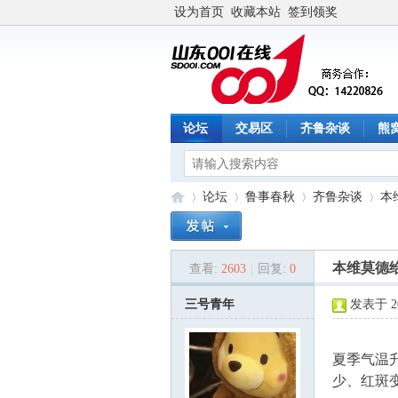
设为首页
收藏本站
签到领奖
论坛
交易区
齐鲁杂谈
熊
论坛
鲁事春秋
齐鲁杂谈
本
本维莫德
查看:
2603
|
回复:
0
山
»
›
›
›
三号青年
发表于 202
夏季气温
少、红斑