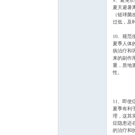
9、避免
夏天避暑
（链球菌
过低，及
10、规
夏季人体
病治疗和
来的副作
重，质地
性。
11、即
夏季有利
理，这其
症隐患还
的治疗和