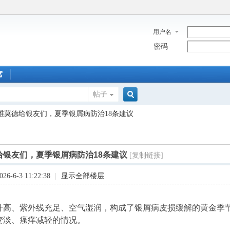
用户名
密码
窝
帖子
搜
维莫德给银友们，夏季银屑病防治18条建议
索
给银友们，夏季银屑病防治18条建议
[复制链接]
6-6-3 11:22:38
|
显示全部楼层
升高、紫外线充足、空气湿润，构成了银屑病皮损缓解的黄金季
变淡、瘙痒减轻的情况。