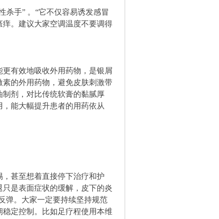
杀手” 。“它不仅容易诱发感冒
瘙痒。建议大家空调温度不要调得
能更有效地吸收外用药物，是银屑
激素的外用药物，避免皮肤刺激带
油制剂，对比传统软膏的黏腻厚
用，能大幅提升患者的用药依从
惕，甚至想着直接停下治疗和护
退只是表面症状的缓解，皮下的炎
 反弹。大家一定要持续坚持规范
期稳定控制。比如足疗程使用本维