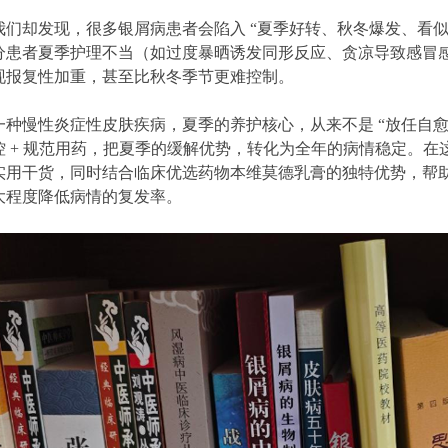
我们却发现，很多银屑病患者会陷入 “夏季好转、秋冬爆发、看似
分患者夏季护理不当（如过度暴晒诱发同形反应、贪凉导致感冒
现报复性加重，甚至比秋冬季节更难控制。
一种慢性炎症性皮肤疾病，夏季的养护核心，从来不是 “放任自
 + 规范用药，把夏季的缓解优势，转化为全年的病情稳定。在这
实用干货，同时结合临床优选药物本维莫德乳膏的独特优势，帮
大程度降低病情的复发率。