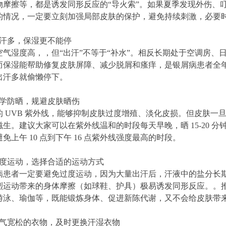
物摩擦等，都是诱发同形反应的“导火索”。如果夏季发现外伤、
的情况，一定要立刻加强局部皮肤的保护，避免持续刺激，必要
出汗多，保湿更不能停
空气湿度高，，但“出汗”不等于“补水”。相反长期处于空调房、
而保湿能帮助修复皮肤屏障、减少脱屑和瘙痒，是银屑病患者全
出汗多就偷懒停下。
科学防晒，规避皮肤晒伤
的 UVB 紫外线，能够抑制皮肤过度增殖、淡化皮损。但皮肤一
生。建议大家可以在紫外线温和的时段每天早晚，晒 15-20 
免上午 10 点到下午 16 点紫外线强度最高的时段。
过度运动，选择合适的运动方式
病患者一定要避免过度运动，因为大量出汗后，汗液中的盐分长
烈运动带来的身体摩擦（如球鞋、护具）极易诱发同形反应。。
游泳、瑜伽等，既能锻炼身体、促进新陈代谢，又不会给皮肤带
透气宽松的衣物，及时更换汗湿衣物