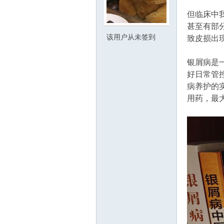
但临床中
甚至有部
东
该用户从未签到
致皮损出
银屑病是
好日常管控
病养护的
用药，最
00