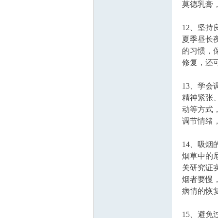
莫德乳膏
12、坚
夏季昼长
的习惯，
修复，还
13、学
精神紧张
动等方式，
调节情绪
14、吸
烟草中的
关研究证
烟者要慢
病情的恢
15、避