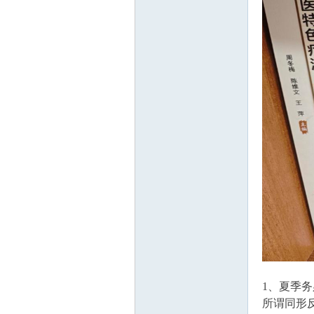
1
在
1、夏季
线
所谓同形