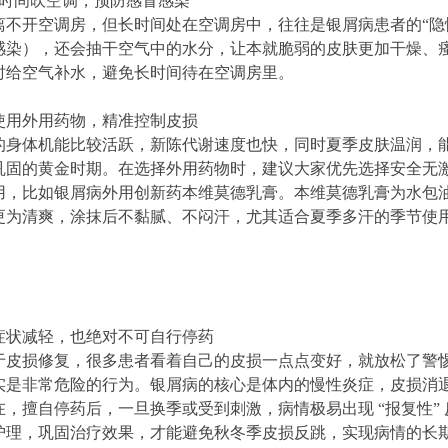
长时间吹空调，预防感冒感染
离不开空调房，但长时间处在空调房中，往往是银屑病患者的“隐性
感染），还会抽干空气中的水分，让本就脆弱的皮肤更加干燥、
时给空气补水，避免长时间待在空调房里。
范使用外用药物，精准控制皮损
的身体机能比较活跃，新陈代谢速度也快，同时夏季皮肤温润，
巩固的黄金时期。在选择外用药物时，建议大家优先选择安全无
用，比如银屑病外用创新药本维莫德乳膏。本维莫德乳膏为水包
更为清爽，涂抹后不黏腻、不闷汗，尤其适合夏季多汗的季节使
使症状减轻，也绝对不可自行停药
于皮损修复，很多患者看着自己的皮损一点点变好，就放松了警
实是非常危险的行为。银屑病的核心是体内的慢性炎症，皮损消
在，擅自停药后，一旦换季或受到刺激，病情极易出现 “报复性”
护理，巩固治疗效果，才能避免秋冬季皮损反跳，实现病情的长