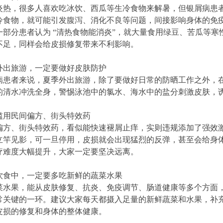
炎热，很多人喜欢吃冰饮、西瓜等生冷食物来解暑，但银屑病患
冷食物，就可能引发腹泻、消化不良等问题，间接影响身体的免
一部分患者认为 “清热食物能消炎”，就大量食用绿豆、苦瓜等
不足，同样会给皮损修复带来不利影响。
季外出旅游，一定要做好皮肤防护
病患者来说，夏季外出旅游，除了要做好日常的防晒工作之外，
的清水冲洗全身，警惕泳池中的氯水、海水中的盐分刺激皮肤，
勿滥用民间偏方、街头特效药
偏方、街头特效药，看似能快速褪屑止痒，实则违规添加了强效
立竿见影，可一旦停用，皮损就会出现猛烈的反弹，甚至会给身
疗难度大幅提升，大家一定要坚决远离。
常饮食中，一定要多吃新鲜的蔬菜水果
菜水果，能从皮肤修复、抗炎、免疫调节、肠道健康等多个方面
常关键的一环。建议大家每天都摄入足量的新鲜蔬菜和水果，补
皮损的修复和身体的整体健康。