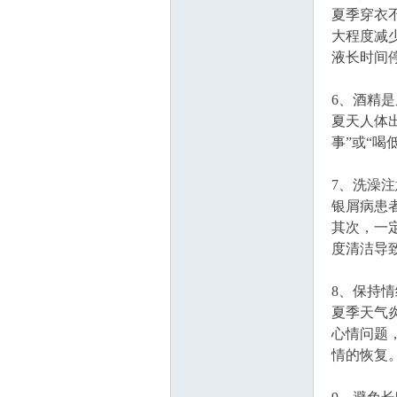
夏季穿衣
大程度减
液长时间
6、酒精是
夏天人体
事”或“
7、洗澡
银屑病患
其次，一
度清洁导
8、保持
夏季天气
心情问题
情的恢复