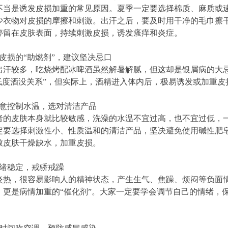
不当是诱发皮损加重的常见原因。夏季一定要选择棉质、麻质或
少衣物对皮损的摩擦和刺激。出汗之后，要及时用干净的毛巾擦
停留在皮肤表面，持续刺激皮损，诱发瘙痒和炎症。
皮损的“助燃剂”，建议坚决忌口
出汗较多，吃烧烤配冰啤酒虽然解暑解腻，但这却是银屑病的大忌
喝低度酒没关系”，但实际上，酒精进入体内后，极易诱发或加重皮
注意控制水温，选对清洁产品
者的皮肤本身就比较敏感，洗澡的水温不宜过高，也不宜过低，一般控
定要选择刺激性小、性质温和的清洁产品，坚决避免使用碱性肥
致皮肤干燥缺水，加重皮损。
情绪稳定，戒骄戒躁
炎热，很容易影响人的精神状态，产生生气、焦躁、烦闷等负面
，更是病情加重的“催化剂”。大家一定要学会调节自己的情绪，
。