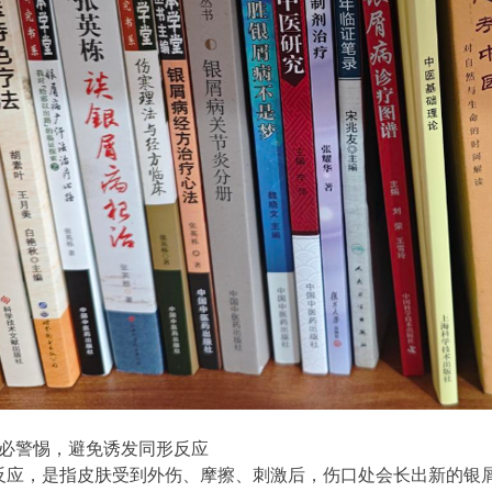
务必警惕，避免诱发同形反应
反应，是指皮肤受到外伤、摩擦、刺激后，伤口处会长出新的银