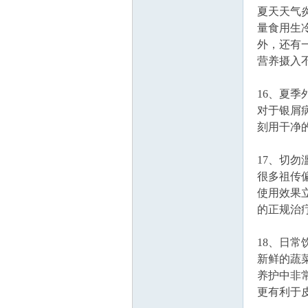
夏天天气
量食用生
外，还有
营养摄入
16、夏
对于银屑
刻用干净
17、切
很多祖传
使用效果
的正规治
18、日
新鲜的蔬
养护中非
更有利于