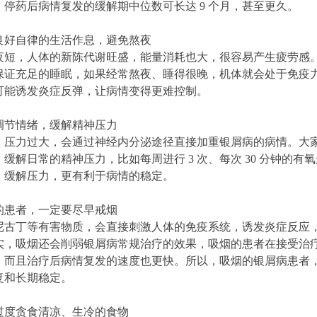
，停药后病情复发的缓解期中位数可长达 9 个月，甚至更久。
持良好自律的生活作息，避免熬夜
夜短，人体的新陈代谢旺盛，能量消耗也大，很容易产生疲劳感
保证充足的睡眠，如果经常熬夜、睡得很晚，机体就会处于免疫
可能诱发炎症反弹，让病情变得更难控制。
会调节情绪，缓解精神压力
、压力过大，会通过神经内分泌途径直接加重银屑病的病情。大
缓解日常的精神压力，比如每周进行 3 次、每次 30 分钟的
，缓解压力，更有利于病情的稳定。
烟的患者，一定要尽早戒烟
尼古丁等有害物质，会直接刺激人体的免疫系统，诱发炎症反应
实，吸烟还会削弱银屑病常规治疗的效果，吸烟的患者在接受治
，而且治疗后病情复发的速度也更快。所以，吸烟的银屑病患者
复和长期稳定。
免过度贪食清凉、生冷的食物