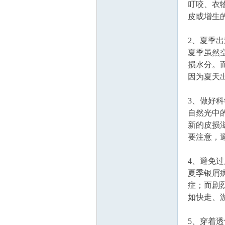
叮咬、衣
皮或增生
2、夏季
夏季虽然
损水分。
因为夏天
3、做好
自然光中
新的皮损滋
要注意，避
4、避免
夏季银屑
症；而剧
如快走、
5、穿着