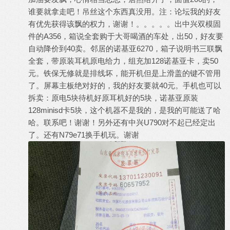
谁要就拿走吧！吊丝这个东西真没用。注：论坛我的好友
有优先获得该飘的权力，谢谢！。。。。。出中兴双模固
件的A356，箱说全套购于大哥喝酒的车处，出50，好友要
自动降价到40卖。邻居的诺基亚6270，箱子说明书三联飘
全套，带原装耳机原电给力，组充加128诺基亚卡，卖50
元。铁保无修就是排线坏，能开机但是上滑盖的键不管用
了。屏幕主板绝对好的，我的好友要就40元。手机也可以
拆卖：原电5块待机好原耳机好的5块，诺基亚原装
128minisd卡5块，这个机器不是我的，是我的可能送了哈
哈。联系吧！谢谢！另外还有中兴U790对不起已经定出
了。还有N79e71换手机玩。谢谢