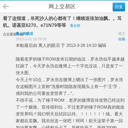
网上交易区
回复
看了这报道，吊死沙人的心都有了！继续送张加油飘。。耳
机。诺基亚6270。e71N79等等
看全部
离人的眼泪
楼主
点击重新加载
2013-3-21 10:29:35
收藏
本帖最后由 离人的眼泪 于 2013-3-26 14:10 编辑
随着老罗的锤子ROM发布日期的临近，罗永浩似乎越来越
狂躁了，今天罗永浩在微博上一个字也没说，只是发了一
张大图。
今天上午10点，罗永浩在微博上晒出了一张图片，罗永浩
在这幅图片上宣称“洗脸时隐隐发现额头上有一个‘王’字，
感到我的公司要改变世界了...”。
不得不说，为了锤子ROM，老罗的微博宣传攻势已经达到
了一个极致。宣传很到位，不过老罗的锤子ROM真的能改
变世界吗？我们明天后拭目以待。！！！！！！续。看大
家都在卖飘。我吊丝送一张吧！呵呵！前天这辈子第一回
加油要发飘，心情相当忐忑，居然给开了，面值200的，