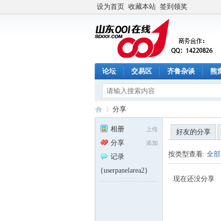
设为首页
收藏本站
签到领奖
论坛
交易区
齐鲁杂谈
熊
分享
相册
上传
好友的分享
分享
添加
山
›
按类型查看:
全部
记录
{userpanelarea2}
现在还没分享