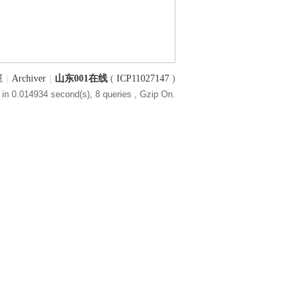
屋
|
Archiver
|
山东001在线
(
ICP11027147
)
in 0.014934 second(s), 8 queries , Gzip On.