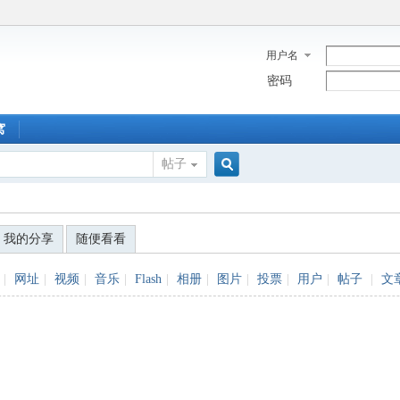
用户名
密码
窝
帖子
搜
我的分享
随便看看
索
|
网址
|
视频
|
音乐
|
Flash
|
相册
|
图片
|
投票
|
用户
|
帖子
|
文