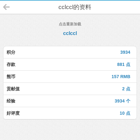
cclccl的资料
点击重新加载
cclccl
积分
3934
存款
881 点
熊币
157 RMB
贡献值
2 点
经验
3934 个
好评度
10 点