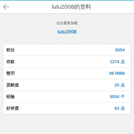
lulu2008的资料
点击重新加载
lulu2008
积分
5054
存款
1274 点
熊币
98 RMB
贡献值
20 点
经验
5054 个
好评度
63 点