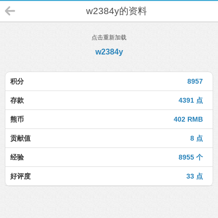
w2384y的资料
点击重新加载
w2384y
积分
8957
存款
4391 点
熊币
402 RMB
贡献值
8 点
经验
8955 个
好评度
33 点