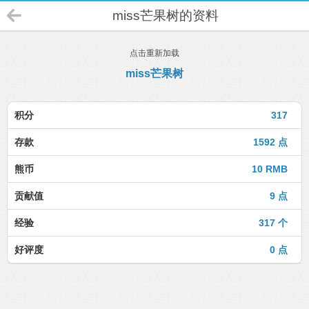
miss芒果树的资料
点击重新加载
miss芒果树
积分
317
存款
1592 点
熊币
10 RMB
贡献值
9 点
经验
317 个
好评度
0 点