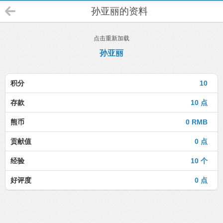
孙亚丽的资料
点击重新加载
孙亚丽
积分
10
存款
10 点
熊币
0 RMB
贡献值
0 点
经验
10 个
好评度
0 点