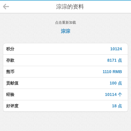
淙淙的资料
点击重新加载
淙淙
积分
10124
存款
8171 点
熊币
1110 RMB
贡献值
100 点
经验
10114 个
好评度
18 点