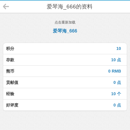
爱琴海_666的资料
点击重新加载
爱琴海_666
积分
10
存款
10 点
熊币
0 RMB
贡献值
0 点
经验
10 个
好评度
0 点