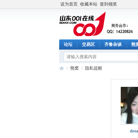
设为首页
收藏本站
签到领奖
论坛
交易区
齐鲁杂谈
熊
熊窝
隐私提醒
山
›
›
dre