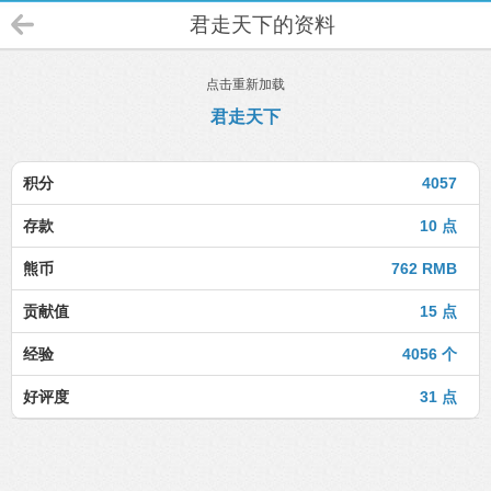
君走天下的资料
点击重新加载
君走天下
积分
4057
存款
10 点
熊币
762 RMB
贡献值
15 点
经验
4056 个
好评度
31 点