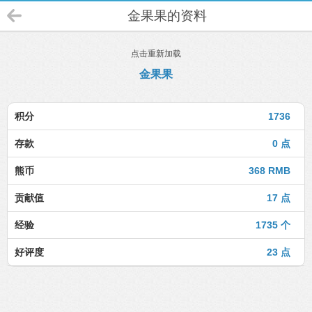
金果果的资料
点击重新加载
金果果
积分
1736
存款
0 点
熊币
368 RMB
贡献值
17 点
经验
1735 个
好评度
23 点