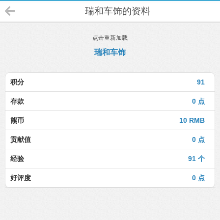
瑞和车饰的资料
点击重新加载
瑞和车饰
积分
91
存款
0 点
熊币
10 RMB
贡献值
0 点
经验
91 个
好评度
0 点