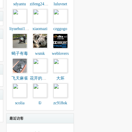
sdyantu
zifeng2480332
luluvnet
liyuehui1987
xiaomazi
czggogo
蝎子有毒
wsmk
weblovers
飞天麻雀
花开的样子
大坏
scolia
①
zc918ok
最近访客