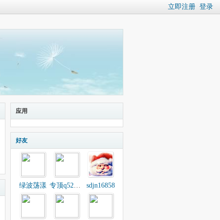
立即注册
登录
应用
好友
绿波荡漾
专顶q525093_551
sdjn16858