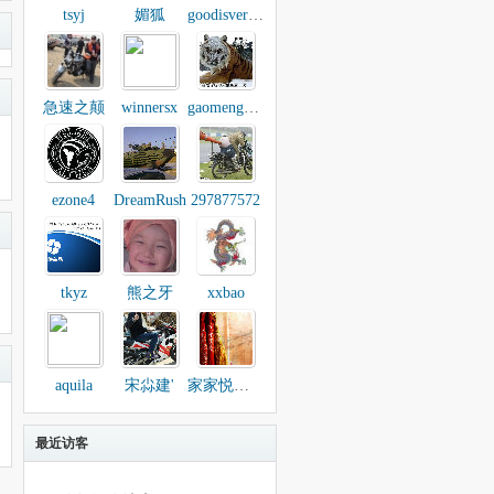
tsyj
媚狐
goodisveryok
急速之颠
winnersx
gaomeng123
ezone4
DreamRush
297877572
tkyz
熊之牙
xxbao
aquila
宋尛建'
家家悦窗帘
最近访客