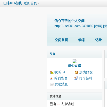
山东001在线
返回首页
信心百倍的个人空间
http://u.sd001.com/?491830
[收藏]
[
空间首页
动态
记录
头像
信心百倍
收听TA
加为好友
给我留言
打个招呼
发送消息
统计信息
已有
--
人来访过