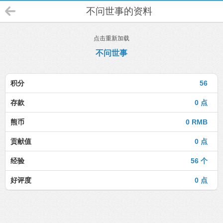
不问世事的资料
点击重新加载
不问世事
积分
56
存款
0 点
熊币
0 RMB
贡献值
0 点
经验
56 个
好评度
0 点