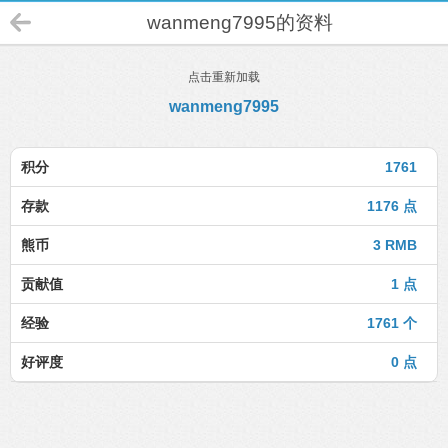
wanmeng7995的资料
点击重新加载
wanmeng7995
积分
1761
存款
1176 点
熊币
3 RMB
贡献值
1 点
经验
1761 个
好评度
0 点