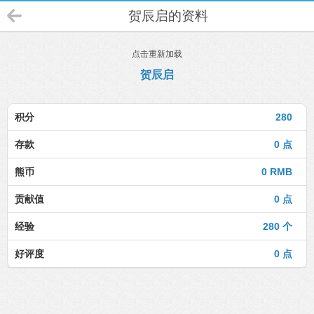
贺辰启的资料
点击重新加载
贺辰启
积分
280
存款
0 点
熊币
0 RMB
贡献值
0 点
经验
280 个
好评度
0 点