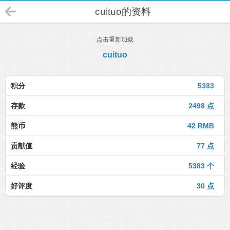
cuituo的资料
点击重新加载
cuituo
积分
5383
存款
2498 点
熊币
42 RMB
贡献值
77 点
经验
5383 个
好评度
30 点